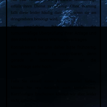
erfüllt ihren Dienst zuverlässig. Ohne Wartung
fällt diese leider häufig dann aus, wenn sie am
dringendsten benötigt wird.
Wir empfehlen Ihnen deshalb die
turnusmäßige Überprüfung Ihrer Anlage und
den Abschluß eines Wartungsvertrages
.
Kontaktieren Sie uns daher bitte frühzeitig,
um einen Termin zu vereinbaren, denn
gerade in Sommermonaten ist die
Nachfrage sehr hoch.
Falls Sie aktuell einen Anlagenausfall haben,
können Sie uns natürlich auch kontaktieren.
Kurzfristiges Erscheinen können wir aber leider
nicht garantieren.