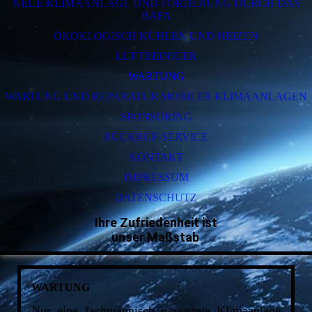
NEUE KLIMAANLAGE UND FÖRDERUNG DURCH DAS
BAFA
ÖKOKLOGISCH KÜHLEN UND HEIZEN
LUFTREINIGER
WARTUNG
WARTUNG UND REPARATUR MOBILER KLIMAANLAGEN
SPONSORING
RÜCKRUF-SERVICE
KONTAKT
IMPRESSUM
DATENSCHUTZ
Ihre Zufriedenheit ist
unser Maßstab
WARTUNG
Nur eine fachmännisch gewartete Klimaanlage