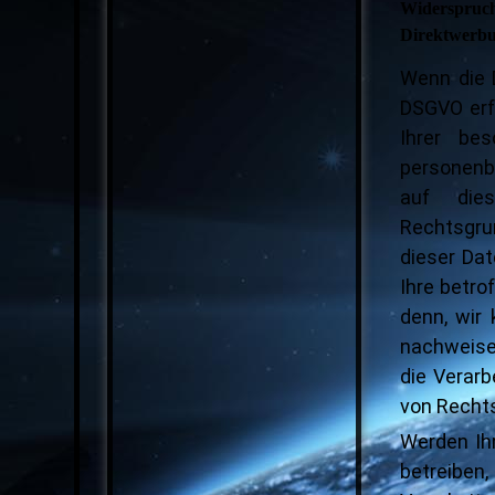
Widerspruch
Direktwerb
Wenn die D
DSGVO erfo
Ihrer bes
personenbe
auf dies
Rechtsgru
dieser Dat
Ihre betro
denn, wir
nachweisen
die Verar
von Recht
Werden Ih
betreiben