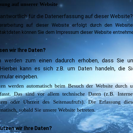
sung auf unserer Website
rantwortlich für die Datenerfassung auf dieser Website?
erarbeitung auf dieser Website erfolgt durch den Websiteb
taktdaten können Sie dem Impressum dieser Website entnehm
sen wir Ihre Daten?
n werden zum einen dadurch erhoben, dass Sie un
. Hierbei kann es sich z.B. um Daten handeln, die Si
mular eingeben.
en werden automatisch beim Besuch der Website durch un
fasst. Das sind vor allem technische Daten (z.B. Interne
stem oder Uhrzeit des Seitenaufrufs). Die Erfassung die
omatisch, sobald Sie unsere Website betreten.
utzen wir Ihre Daten?