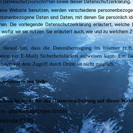
n Datenschutzvorschriften sowie dieser Datenschutzerklärung
.
iese Website benutzen, werden verschiedene personenbezog
rsonenbezogene Daten sind Daten, mit denen Sie persönlich ide
en. Die vorliegende Datenschutzerklärung erläutert, welche 
 wofür wir sie nutzen. Sie erläutert auch, wie und zu welchem
 darauf hin, dass die Datenübertragung im Internet (z.B
ion per E-Mail) Sicherheitslücken aufweisen kann. Ein lü
Daten vor dem Zugriff durch Dritte ist nicht möglich.
verantwortlichen Stelle:
ortliche Stelle für die Datenverarbeitung auf dieser Websi
älte- und Klimaanlagen GmbH
nstraße 87-93
in