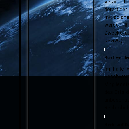
Verarbeit
derartiger
mit solche
werden Ih
Zwecke de
DSGVO)
.
Beschwerder
Im Falle 
Beschwerd
Mitgliedst
des Orts 
unbeschad
Rechtsbeh
Recht auf D