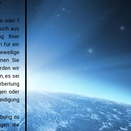
n
e oder f
sich aus
ng Ihrer
 für ein
weilige
hmen Sie
rden wir
, es sei
rbeitung
gen oder
eidigung
rbung zu
egen die