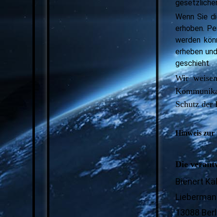
gesetzliche
Wenn Sie d
erhoben. Pe
werden könn
erheben und
geschieht.
Wir weisen
Kommunikat
Schutz der 
Hinweis zur 
Die verantw
Bienert K
Lieberman
13088 Berl