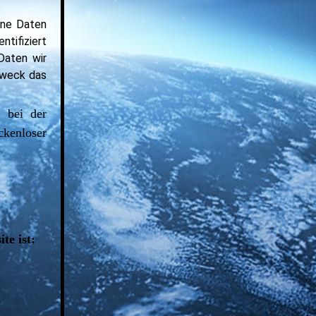
ene Daten
ntifiziert
Daten wir
 Zweck das
. bei der
ckenloser
te ist: