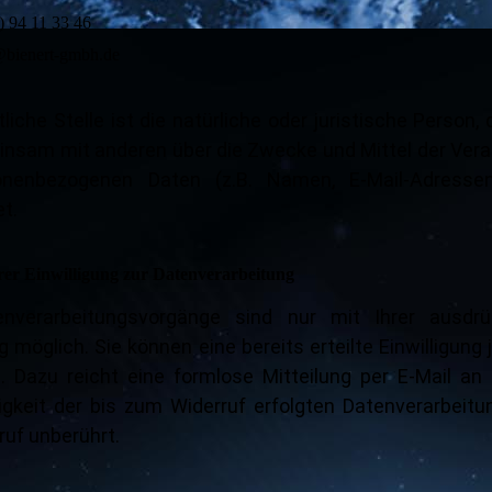
) 94 11 33 46
@bienert-gmbh.de
iche Stelle ist die natürliche oder juristische Person, d
nsam mit anderen über die Zwecke und Mittel der Vera
nenbezogenen Daten (z.B. Namen, E-Mail-Adressen
t.
rer Einwilligung zur Datenverarbeitung
enverarbeitungsvorgänge sind nur mit Ihrer ausdrü
g möglich. Sie können eine bereits erteilte Einwilligung 
. Dazu reicht eine formlose Mitteilung per E-Mail an 
keit der bis zum Widerruf erfolgten Datenverarbeitun
uf unberührt.