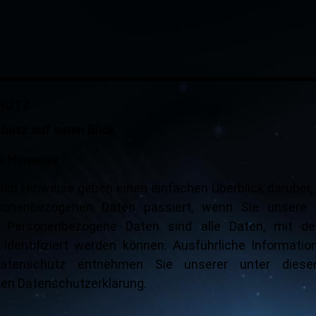
HUTZ
hutz auf einen Blick
e Hinweise
den Hinweise geben einen einfachen Überblick darüber,
sonenbezogenen Daten passiert, wenn Sie unsere 
 Personenbezogene Daten sind alle Daten, mit de
 identifiziert werden können. Ausführliche Informati
tenschutz entnehmen Sie unserer unter dies
ten Datenschutzerklärung.