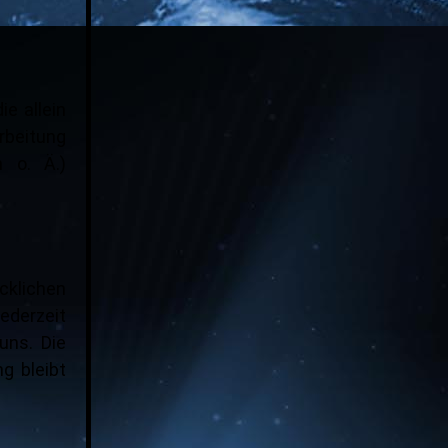
ie allein
rbeitung
 o. Ä.)
cklichen
jederzeit
uns. Die
g bleibt