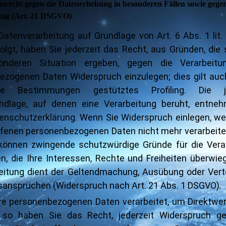
srecht gegen die Datenerhebung in besonderen Fällen sowie gege
ung (Art. 21 DSGVO)
atenverarbeitung auf Grundlage von Art. 6 Abs. 1 lit. 
lgt, haben Sie jederzeit das Recht, aus Gründen, die 
onderen Situation ergeben, gegen die Verarbeitu
zogenen Daten Widerspruch einzulegen; dies gilt auch
e Bestimmungen gestütztes Profiling. Die je
ndlage, auf denen eine Verarbeitung beruht, entne
enschutzerklärung. Wenn Sie Widerspruch einlegen, we
ffenen personenbezogenen Daten nicht mehr verarbeiten
 können zwingende schutzwürdige Gründe für die Vera
, die Ihre Interessen, Rechte und Freiheiten überwie
beitung dient der Geltendmachung, Ausübung oder Vert
sansprüchen (Widerspruch nach Art. 21 Abs. 1 DSGVO)
.
re personenbezogenen Daten verarbeitet, um Direktwe
, so haben Sie das Recht, jederzeit Widerspruch g