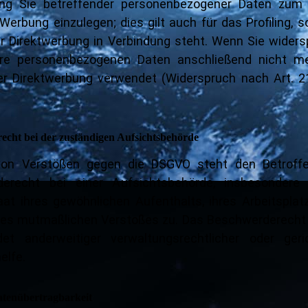
ung Sie betreffender personenbezogener Daten zu
 Werbung einzulegen; dies gilt auch für das Profiling, 
r Direktwerbung in Verbindung steht. Wenn Sie widers
re personenbezogenen Daten anschließend nicht m
r Direktwerbung verwendet (Widerspruch nach Art. 2
echt bei der zuständigen Aufsichtsbehörde
von Verstößen gegen die DSGVO steht den Betroff
erecht bei einer Aufsichtsbehörde, insbesondere
aat ihres gewöhnlichen Aufenthalts, ihres Arbeitsplat
des mutmaßlichen Verstoßes zu. Das Beschwerderecht
et anderweitiger verwaltungsrechtlicher oder geric
elfe.
atenübertragbarkeit