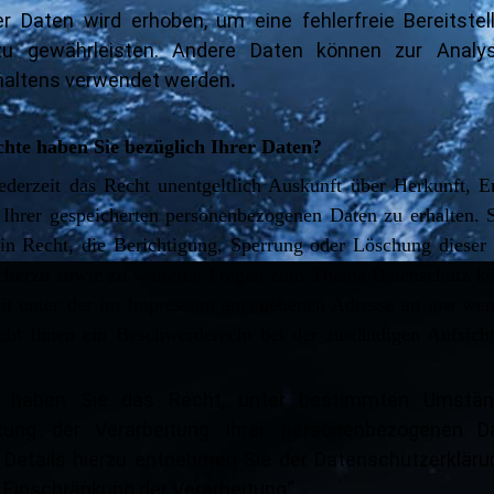
er Daten wird erhoben, um eine fehlerfreie Bereitstel
u gewährleisten. Andere Daten können zur Analys
haltens verwendet werden
.
hte haben Sie bezüglich Ihrer Daten?
jederzeit das Recht unentgeltlich Auskunft über Herkunft, 
Ihrer gespeicherten personenbezogenen Daten zu erhalten. 
in Recht, die Berichtigung, Sperrung oder Löschung dieser
 Hierzu sowie zu weiteren Fragen zum Thema Datenschutz k
zeit unter der im Impressum angegebenen Adresse an uns we
eht Ihnen ein Beschwerderecht bei der zuständigen Aufsich
 haben Sie das Recht, unter bestimmten Umstän
kung der Verarbeitung Ihrer personenbezogenen D
 Details hierzu entnehmen Sie der Datenschutzerkläru
 Einschränkung der Verarbeitung“.