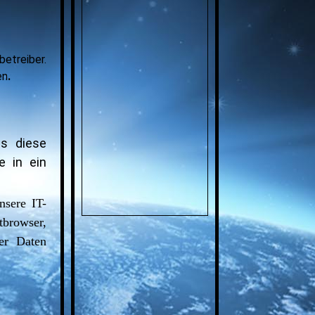
etreiber.
en
.
s diese
e in ein
sere IT-
tbrowser,
ser Daten