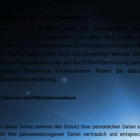
ols und Tools von Drittanbietern
uch unserer Website kann Ihr Surfverhalten stat
tet werden. Das geschieht vor allen mit Cookis 
grammen. Die Analyse Ihres Surfverhaltens erfolgt in d
s Surfverhalten kann nicht zurückverfolgt werden. Si
alyse widersprechen oder sie durch Nichtbenutzung be
hindern. Detaillierte Informationen finden Sie daz
 Datenschutzerklärung.
e Hinweise und Pflichtinformationen
er dieser Seiten nehmen den Schutz Ihrer persönlichen Daten s
eln Ihre personenbezogenen Daten vertraulich und entspre