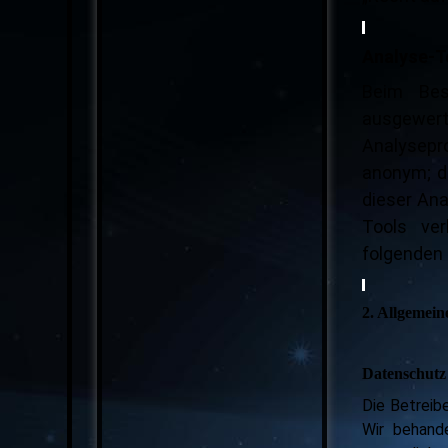
Analyse-To
Beim Bes
ausgewer
Analysepro
anonym; da
dieser An
Tools ver
folgenden
2. Allgemein
Datenschutz
Die Betreib
Wir behand