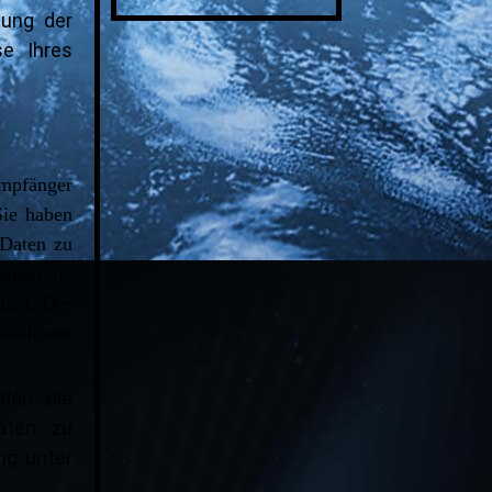
lung der
e Ihres
Empfänger
Sie haben
 Daten zu
önnen Sie
nden. Des
tsbehörde
den die
aten zu
ng unter