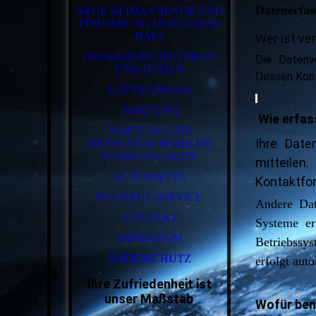
Datenerfas
NEUE KLIMAANLAGE UND
FÖRDERUNG DURCH DAS
BAFA
Wer ist ve
ÖKOKLOGISCH KÜHLEN
Die Datenv
UND HEIZEN
Dessen Kon
LUFTREINIGER
WARTUNG
Wie erfas
WARTUNG UND
Ihre Date
REPARATUR MOBILER
KLIMAANLAGEN
mitteilen
SPONSORING
Kontaktfor
RÜCKRUF-SERVICE
Andere Dat
KONTAKT
Systeme er
IMPRESSUM
Betriebssy
DATENSCHUTZ
erfolgt aut
Ihre Zufriedenheit ist
unser Maßstab
Wofür ben