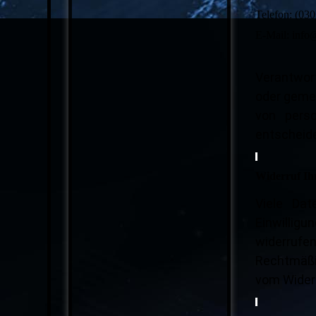
Telefon: (030
E-Mail: info
Verantwortl
oder gemei
von perso
entscheide
Widerruf Ih
Viele Dat
Einwilligun
widerrufen
Rechtmäßig
vom Widerr