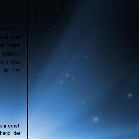
istisch
und mit
er Regel
e können
stimmter
u in der
ehr ernst.
chend der