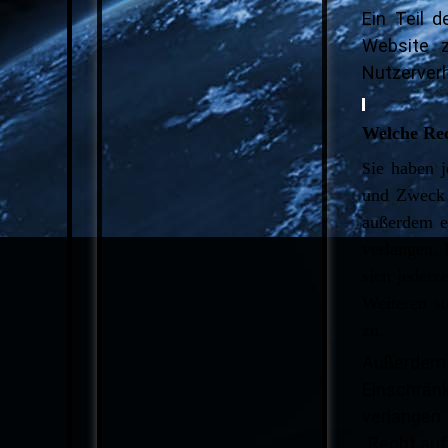
Ein Teil d
Website z
Nutzerver
Welche Rec
ie haben 
S
und Zweck 
außerdem e
verlangen.
sich jeder
Weiteren st
zu.
Außerdem
Einschrän
verlangen.
„Recht auf