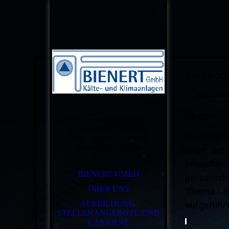
DATENSC
1. Datensc
Allgemein
Kälte- und Klimaanlagen
Neubau und Wartung
Die folgen
Ohne Wartung wird es
irgendwann warm
Ihren per
besuchen.
BIENERT GMBH
persönlich
ÜBER UNS
Thema Da
AUSBILDUNG,
aufgeführ
STELLENANGEBOTE UND
KARRIERE