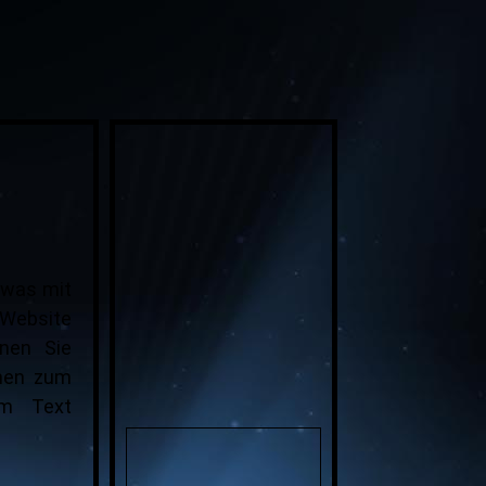
 was mit
Website
nen Sie
Firmensitz
onen zum
em Text