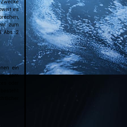
m Zwecke
soweit es
prechen,
ehr zum
1 Abs. 2
enen ein
 in dem
zes oder
 besteht
htlicher